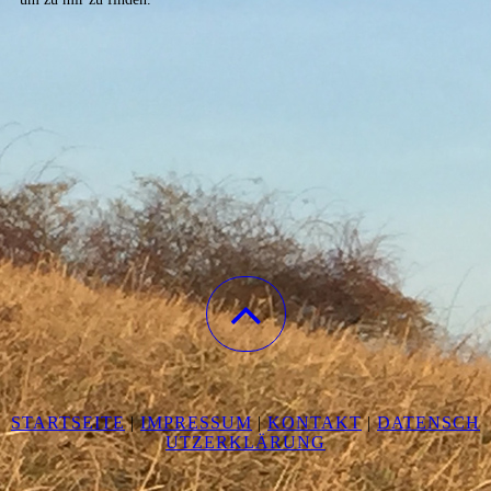
STARTSEITE
|
IMPRESSUM
|
KONTAKT
|
DATENSCH
UTZERKLÄRUNG