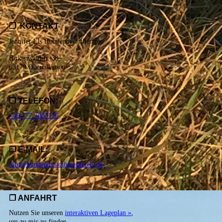
❐ KONTAKT
Jennifer Els Hundephysiotherapie
Birkenwaldstr. 38
63179 Obertshausen
❐ TELEFON:
+49 177 3083126
❐ E-MAIL:
info@hundephysiotherapie-els.de
❐
ANFAHRT
Nutzen Sie unseren
interaktiven La­ge­plan »
,
um zu mir zu finden.