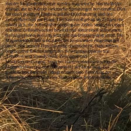
Bei der Magnetfeldtherapie werden magnetische Wechselfelder
erzeugt, die im Körper elektrische Spannungen hervorrufen. Dies
hat einen positiven Einfluss auf die Durchblutung und den
Zellstoffwechsel zur Folge. Der Sauerstoffgehalt im Zellgewebe
erhöht sich, die Nährstoffversorgung der Zellen steigt, was einen
erhöhten Zellstoffwechsel bewirkt und somit einen schnelleren
Heilungsprozess in Gang setzt und das Immunsystem stärkt. Die
Magnetfeldtherapie wird daher bei Krankheiten eingesetzt bei
denen eine bessere Durchblutung erwünscht ist. Dazu zählen
degenerative Erkrankungen des Bewegungsapparats wie
Arthrosen und Spondylosen, Zerrungen und
Muskelerkrankungen. Auch bei Hauterkrankungen wirkt die
Magnetfeldtherapie unterstützend bei der Genesung. Bei
geriatrischen Patienten erfolgt oftmals eine Besserung des
Allgemeinzustands und eine Stärkung des Immunsystems.