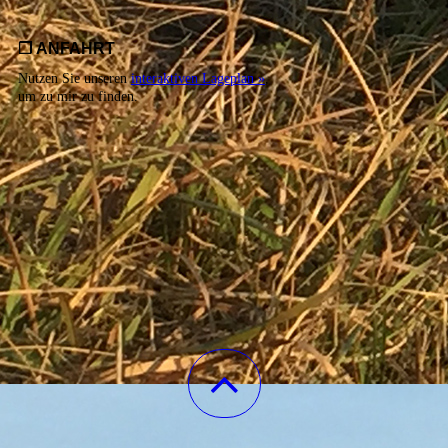
❐
ANFAHRT
Nutzen Sie unseren
interaktiven La­ge­plan »
,
um zu mir zu finden.