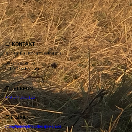
❐ KONTAKT
Jennifer Els Hundephysiotherapie
Birkenwaldstr. 38
63179 Obertshausen
❐ TELEFON:
+49 177 3083126
❐ E-MAIL:
info@hundephysiotherapie-els.de